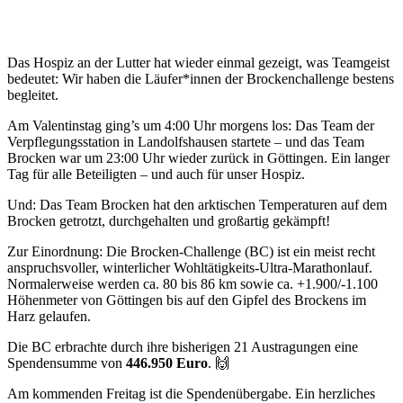
Das Hospiz an der Lutter hat wieder einmal gezeigt, was Teamgeist
bedeutet: Wir haben die Läufer*innen der Brockenchallenge bestens
begleitet.
Am Valentinstag ging’s um 4:00 Uhr morgens los: Das Team der
Verpflegungsstation in Landolfshausen startete – und das Team
Brocken war um 23:00 Uhr wieder zurück in Göttingen. Ein langer
Tag für alle Beteiligten – und auch für unser Hospiz.
Und: Das Team Brocken hat den arktischen Temperaturen auf dem
Brocken getrotzt, durchgehalten und großartig gekämpft!
Zur Einordnung: Die Brocken-Challenge (BC) ist ein meist recht
anspruchsvoller, winterlicher Wohltätigkeits-Ultra-Marathonlauf.
Normalerweise werden ca. 80 bis 86 km sowie ca. +1.900/-1.100
Höhenmeter von Göttingen bis auf den Gipfel des Brockens im
Harz gelaufen.
Die BC erbrachte durch ihre bisherigen 21 Austragungen eine
Spendensumme von
446.950 Euro
. 🙌
Am kommenden Freitag ist die Spendenübergabe. Ein herzliches